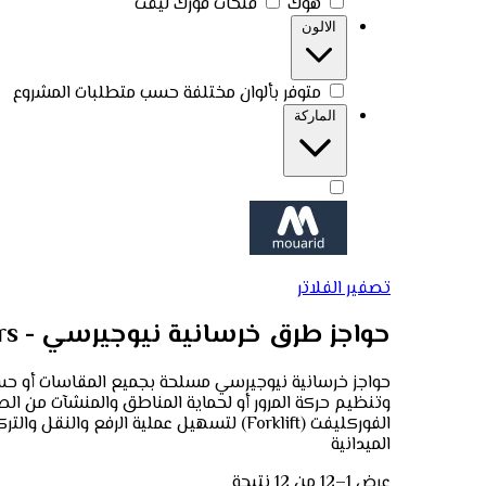
هوك
فتحات فورك ليفت
الالون
متوفر بألوان مختلفة حسب متطلبات المشروع
الماركة
تصفير الفلاتر
حواجز طرق خرسانية نيوجيرسي - New Jersey Barriers
حواجز خرسانية نيوجيرسي مسلحة بجميع المقاسات أو حسب 
الفوركليفت (Forklift) لتسهيل عملية ال
الميدانية
عرض 1–12 من 12 نتيجة