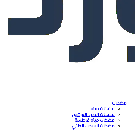
مضخات
مضخات مياه
مضخات الطرد المركزي
مضخات مياه غاطسة
مضخات السحب الذاتي