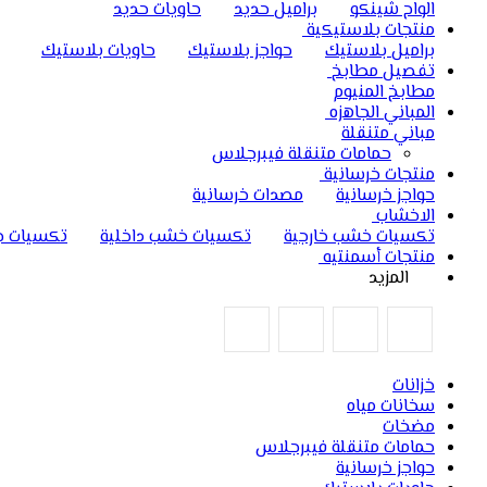
الواح شينكو
براميل حديد
حاويات حديد
منتجات بلاستيكية
براميل بلاستيك
حواجز بلاستيك
حاويات بلاستيك
تفصيل مطابخ
مطابخ المنيوم
المباني الجاهزه
مباني متنقلة
حمامات متنقلة فيبرجلاس
منتجات خرسانية
حواجز خرسانية
مصدات خرسانية
الاخشاب
تكسيات خشب خارجية
تكسيات خشب داخلية
تكسيات ج
منتجات أسمنتيه
المزيد
خزانات
سخانات مياه
مضخات
حمامات متنقلة فيبرجلاس
حواجز خرسانية