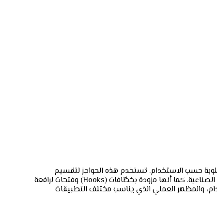
طلوبة حسب الاستخدام. تستخدم هذه الحواجز لتقسيم
وتنظيم حركة المرور أو لحماية المناطق والمنشآت من الصدمات، وتُعد خياراً مثالياً للطرق السريعة والمشاريع الإنشائية والمناطق الصناعية. كما أنها مزودة بخطّافات (Hooks) وفتحات لرافعة
 الاستخدام، والمظهر العملي الذي يناسب مختلف التطبيقات