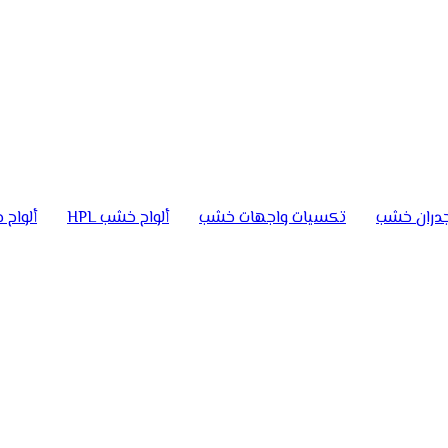
دران خشب
تكسيات واجهات خشب
ألواح خشب HPL
ألواح خ