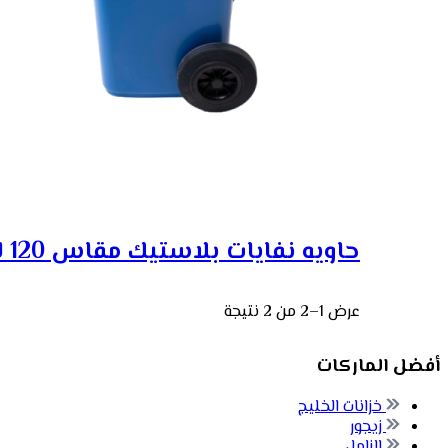
حاويه نفايات بلاستيك مقاس 120 لتر من البولي ايثيلي ...
عرض 1–2 من 2 نتيجة
أفضل الماركات
خزانات الخليج
زيجور
الزامل