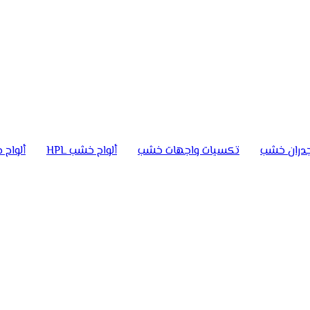
دران خشب
تكسيات واجهات خشب
ألواح خشب HPL
ألواح خ