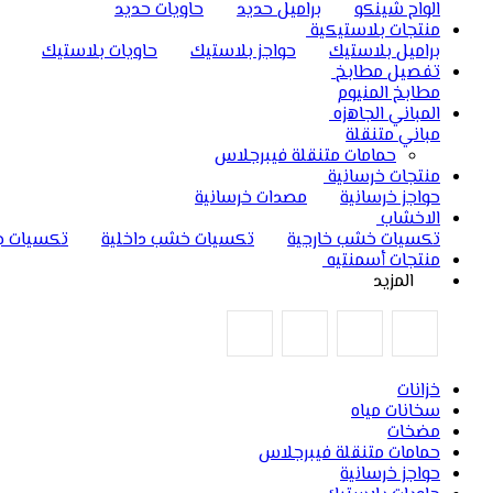
الواح شينكو
براميل حديد
حاويات حديد
منتجات بلاستيكية
براميل بلاستيك
حواجز بلاستيك
حاويات بلاستيك
تفصيل مطابخ
مطابخ المنيوم
المباني الجاهزه
مباني متنقلة
حمامات متنقلة فيبرجلاس
منتجات خرسانية
حواجز خرسانية
مصدات خرسانية
الاخشاب
تكسيات خشب خارجية
تكسيات خشب داخلية
تكسيات ج
منتجات أسمنتيه
المزيد
خزانات
سخانات مياه
مضخات
حمامات متنقلة فيبرجلاس
حواجز خرسانية