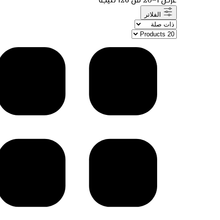
عرض 1–20 من 126 نتيجة
الفلاتر