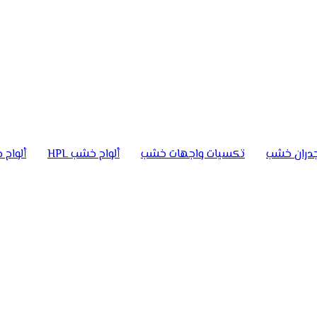
دران خشب
تكسيات واجهات خشب
ألواح خشب HPL
ألواح خ