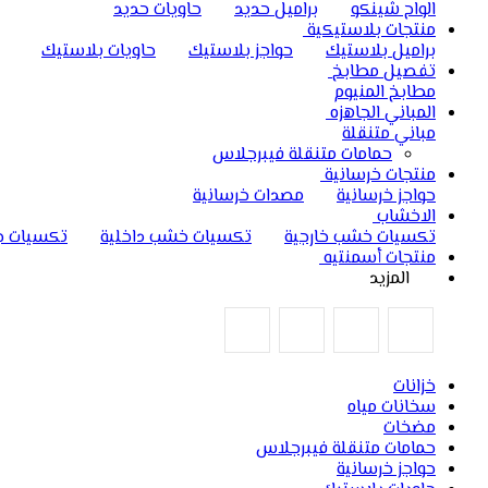
الواح شينكو
براميل حديد
حاويات حديد
منتجات بلاستيكية
براميل بلاستيك
حواجز بلاستيك
حاويات بلاستيك
تفصيل مطابخ
مطابخ المنيوم
المباني الجاهزه
مباني متنقلة
حمامات متنقلة فيبرجلاس
منتجات خرسانية
حواجز خرسانية
مصدات خرسانية
الاخشاب
تكسيات خشب خارجية
تكسيات خشب داخلية
تكسيات ج
منتجات أسمنتيه
المزيد
خزانات
سخانات مياه
مضخات
حمامات متنقلة فيبرجلاس
حواجز خرسانية