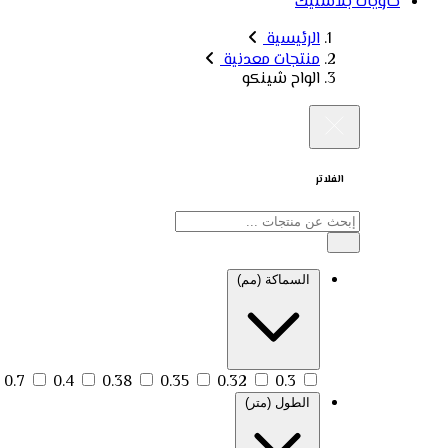
حاويات بلاستيك
الرئيسية
منتجات معدنية
الواح شينكو
الفلاتر
السماكة (مم)
0.7
0.4
0.38
0.35
0.32
0.3
الطول (متر)