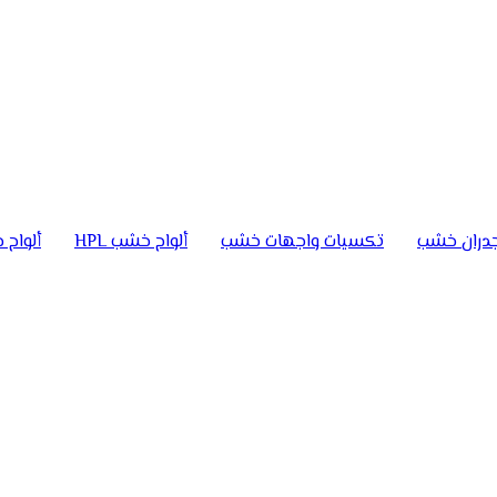
دران خشب
تكسيات واجهات خشب
ألواح خشب HPL
ألواح خ