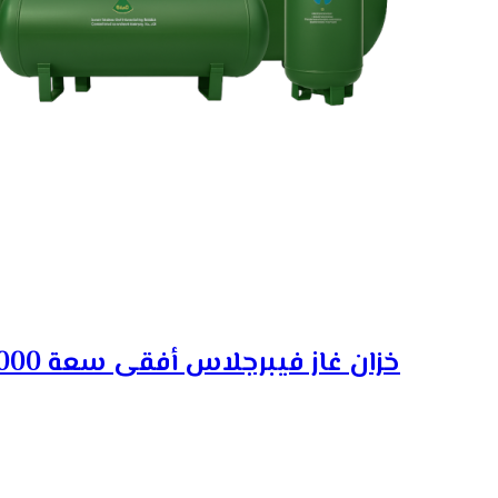
خزان غاز فيبرجلاس أفقى سعة 1000 لتر تحت الارض المه ...