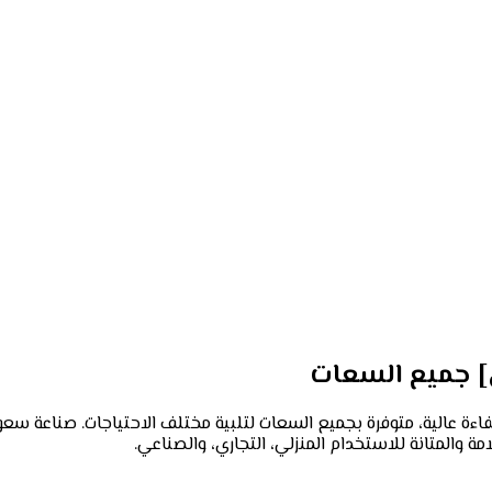
ض] جميع السعات
مصممة لتخزين الغاز المسال (LPG) بأمان وكفاءة عالية، متوفرة بجميع السعات لتلبية مختلف ال