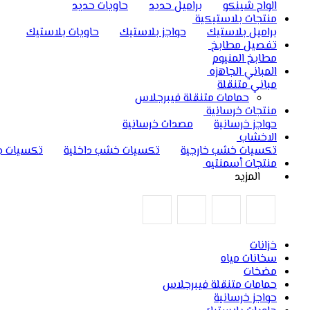
الواح شينكو
براميل حديد
حاويات حديد
منتجات بلاستيكية
براميل بلاستيك
حواجز بلاستيك
حاويات بلاستيك
تفصيل مطابخ
مطابخ المنيوم
المباني الجاهزه
مباني متنقلة
حمامات متنقلة فيبرجلاس
منتجات خرسانية
حواجز خرسانية
مصدات خرسانية
الاخشاب
تكسيات خشب خارجية
تكسيات خشب داخلية
تكسيات ج
منتجات أسمنتيه
المزيد
خزانات
سخانات مياه
مضخات
حمامات متنقلة فيبرجلاس
حواجز خرسانية