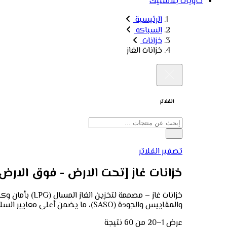
حاويات بلاستيك
الرئيسية
السباكه
خزانات
خزانات الغاز
الفلاتر
تصفير الفلاتر
خزانات غاز [تحت الارض - فوق الار
خزانات غاز – 
والمقاييس والجودة (SASO)، ما يضمن أعلى معايير السلامة والمتانة للاستخدام المنزلي، التجاري، والصناعي.
عرض 1–20 من 60 نتيجة