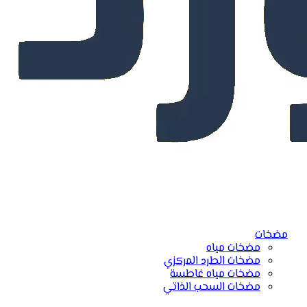
مضخات
مضخات مياه
مضخات الطرد المركزي
مضخات مياه غاطسة
مضخات السحب الذاتي