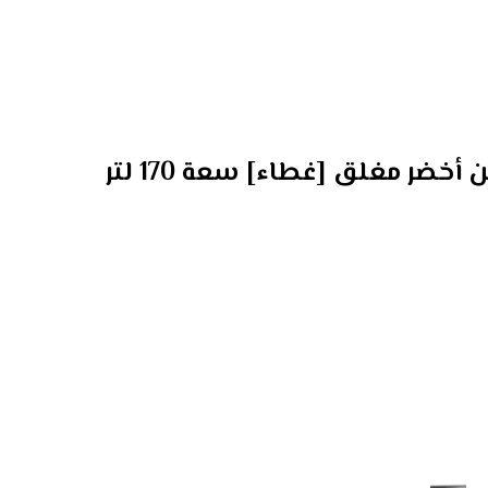
خضر مغلق [غطاء] سعة 170 لتر