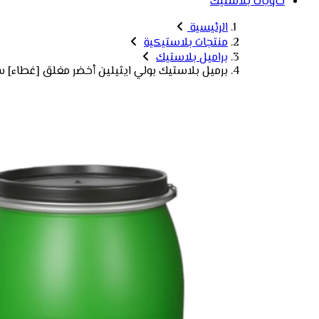
حاويات بلاستيك
الرئيسية
منتجات بلاستيكية
براميل بلاستيك
برميل بلاستيك بولي ايثيلين أخضر مغلق [غطاء] سعة 170