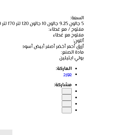
ازرق
أحمر
أصفر
أبيض
السعة:
5 جالون
9.25 جالون
10 جالون
120 لتر
170 لتر
0
مفتوح / مع غطاء:
مفتوح
مع غطاء
أللون:
أزرق
أحمر
أخضر
أصفر
أبيض
أسود
مادة الصنع:
بولي ايثيلين
الماركة:
مورد
مشاركة: