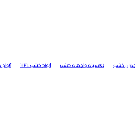
دران خشب
تكسيات واجهات خشب
ألواح خشب HPL
ألواح خ