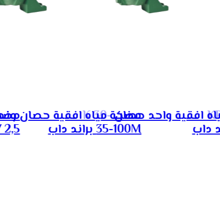
قية نصف حصان KPF
مضخة مياه افقية واحد حصان K 30-
35-100M براند داب
00M / 2,5