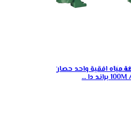
مضخة مياه افقية حصان ونصف K
مضخة مياه افقية واحد حصان K 40-
1 براند دا ...