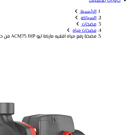
حاويات بلاستيك
الرئيسية
السباكه
مضخات
مضخات مياه
مضخة رفع مياه افقيه ماركة ليو ACM75 1HP من حديد الزهر