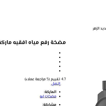
مضخة رفع مياه افقيه ماركة ليو ACM75 1HP من حد
4.7 تقييم
(5 مراجعة عملاء)
إتصل
الماركة:
مضخات ليو
مشاركة: