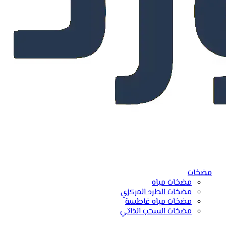
مضخات
مضخات مياه
مضخات الطرد المركزي
مضخات مياه غاطسة
مضخات السحب الذاتي