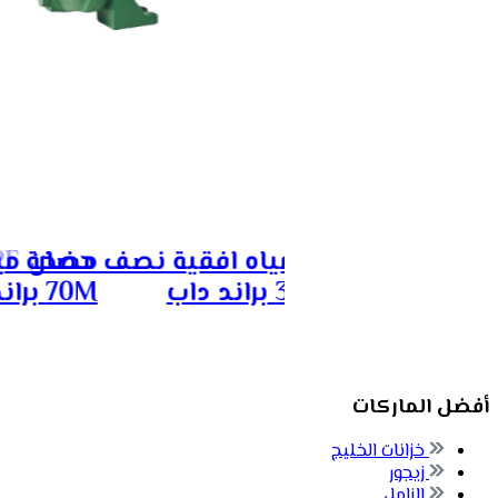
مضخة مياه افقية نصف حصان K20-
مضخة مياه اف
30/16 M براند داب
70M براند داب
أفضل الماركات
خزانات الخليج
زيجور
الزامل