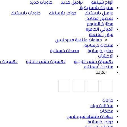
الواح شينكو
براميل حديد
حاويات حديد
منتجات بلاستيكية
براميل بلاستيك
حواجز بلاستيك
حاويات بلاستيك
تفصيل مطابخ
مطابخ المنيوم
المباني الجاهزه
مباني متنقلة
حمامات متنقلة فيبرجلاس
منتجات خرسانية
حواجز خرسانية
مصدات خرسانية
الاخشاب
تكسيات خشب خارجية
تكسيات خشب داخلية
تكسيات ج
منتجات أسمنتيه
المزيد
خزانات
سخانات مياه
مضخات
حمامات متنقلة فيبرجلاس
حواجز خرسانية