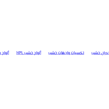
دران خشب
تكسيات واجهات خشب
ألواح خشب HPL
ألواح خ