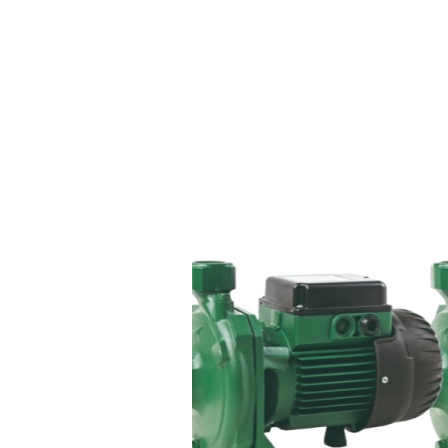
مضخة مياه سط
75 حصان دفاعه
أمت ...