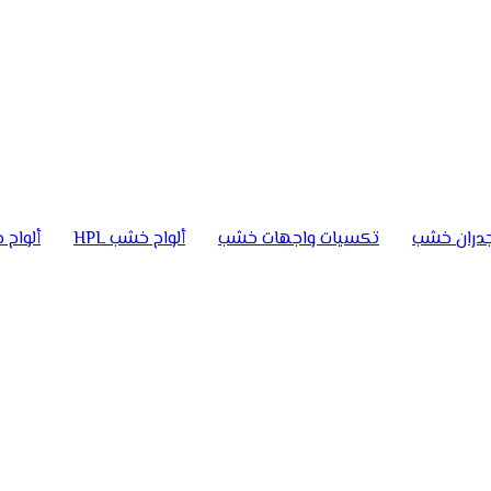
دران خشب
تكسيات واجهات خشب
ألواح خشب HPL
ألواح خ