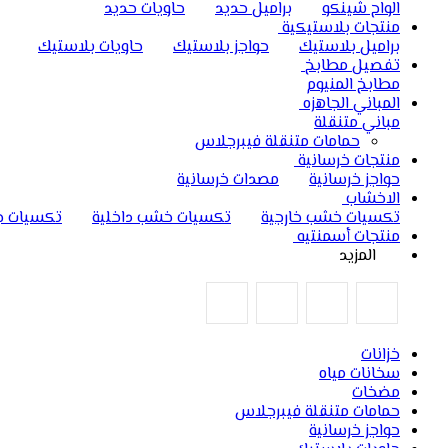
الواح شينكو
براميل حديد
حاويات حديد
منتجات بلاستيكية
براميل بلاستيك
حواجز بلاستيك
حاويات بلاستيك
تفصيل مطابخ
مطابخ المنيوم
المباني الجاهزه
مباني متنقلة
حمامات متنقلة فيبرجلاس
منتجات خرسانية
حواجز خرسانية
مصدات خرسانية
الاخشاب
تكسيات خشب خارجية
تكسيات خشب داخلية
تكسيات ج
منتجات أسمنتيه
المزيد
خزانات
سخانات مياه
مضخات
حمامات متنقلة فيبرجلاس
حواجز خرسانية