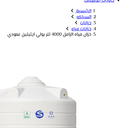
حاويات بلاستيك
الرئيسية
السباكه
خزانات
خزانات مياه
خزان مياه الزامل 4000 لتر بولي ايثيلين عمودي