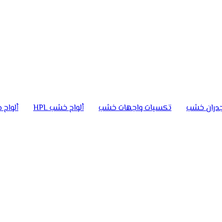
دران خشب
تكسيات واجهات خشب
ألواح خشب HPL
ألواح خ