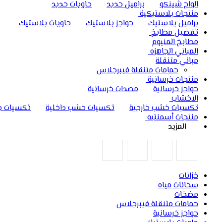
الواح شينكو
براميل حديد
حاويات حديد
منتجات بلاستيكية
براميل بلاستيك
حواجز بلاستيك
حاويات بلاستيك
تفصيل مطابخ
مطابخ المنيوم
المباني الجاهزه
مباني متنقلة
حمامات متنقلة فيبرجلاس
منتجات خرسانية
حواجز خرسانية
مصدات خرسانية
الاخشاب
تكسيات خشب خارجية
تكسيات خشب داخلية
تكسيات ج
منتجات أسمنتيه
المزيد
خزانات
سخانات مياه
مضخات
حمامات متنقلة فيبرجلاس
حواجز خرسانية